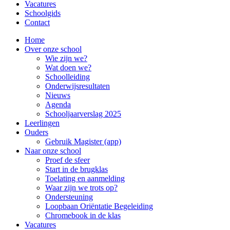
Vacatures
Schoolgids
Contact
Home
Over onze school
Wie zijn we?
Wat doen we?
Schoolleiding
Onderwijsresultaten
Nieuws
Agenda
Schooljaarverslag 2025
Leerlingen
Ouders
Gebruik Magister (app)
Naar onze school
Proef de sfeer
Start in de brugklas
Toelating en aanmelding
Waar zijn we trots op?
Ondersteuning
Loopbaan Oriëntatie Begeleiding
Chromebook in de klas
Vacatures