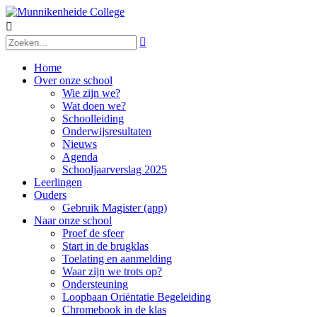


Home
Over onze school
Wie zijn we?
Wat doen we?
Schoolleiding
Onderwijsresultaten
Nieuws
Agenda
Schooljaarverslag 2025
Leerlingen
Ouders
Gebruik Magister (app)
Naar onze school
Proef de sfeer
Start in de brugklas
Toelating en aanmelding
Waar zijn we trots op?
Ondersteuning
Loopbaan Oriëntatie Begeleiding
Chromebook in de klas