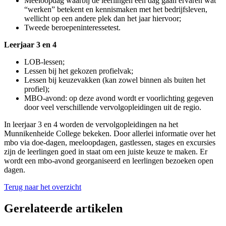
Meeloopdag waarbij de leerlingen een dag gaan ervaren wat
“werken” betekent en kennismaken met het bedrijfsleven,
wellicht op een andere plek dan het jaar hiervoor;
Tweede beroepeninteressetest.
Leerjaar 3 en 4
LOB-lessen;
Lessen bij het gekozen profielvak;
Lessen bij keuzevakken (kan zowel binnen als buiten het
profiel);
MBO-avond: op deze avond wordt er voorlichting gegeven
door veel verschillende vervolgopleidingen uit de regio.
In leerjaar 3 en 4 worden de vervolgopleidingen na het
Munnikenheide College bekeken. Door allerlei informatie over het
mbo via doe-dagen, meeloopdagen, gastlessen, stages en excursies
zijn de leerlingen goed in staat om een juiste keuze te maken. Er
wordt een mbo-avond georganiseerd en leerlingen bezoeken open
dagen.
Terug naar het overzicht
Gerelateerde artikelen