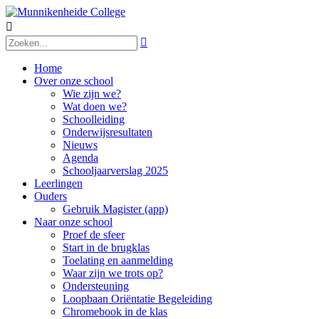


Home
Over onze school
Wie zijn we?
Wat doen we?
Schoolleiding
Onderwijsresultaten
Nieuws
Agenda
Schooljaarverslag 2025
Leerlingen
Ouders
Gebruik Magister (app)
Naar onze school
Proef de sfeer
Start in de brugklas
Toelating en aanmelding
Waar zijn we trots op?
Ondersteuning
Loopbaan Oriëntatie Begeleiding
Chromebook in de klas