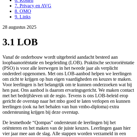
6. Kosten
7. Privacy en AVG
8. OMO
9. Links
28 augustus 2025
3.1 LOB
Vanaf de onderbouw wordt uitgebreid aandacht besteed aan
loopbaanoriëntatie en begeleiding (LOB). Praktische sectororiëntatie
(PSO) is voor alle leerwegen in het tweede jaar als verplicht
onderdeel opgenomen. Met ons LOB-aanbod helpen we leerlingen
om zicht te krijgen op hun eigen vaardigheden en keuzes te maken.
Voor leerlingen is het belangrijk om te kunnen onderzoeken wat bij
hen past. Ons aanbod is daarom ervaringsgericht. We maken contact
met het bedrijfsleven uit de regio. Tevens is ons LOB-beleid erop
gericht de overstap naar het mbo goed te laten verlopen en kunnen
leerlingen (ook na het behalen van hun vmbo-diploma) extra
ondersteuning krijgen bij deze overstap.
De lesmethode “Qompas” ondersteunt de leerlingen bij het
oriënteren en het maken van de juiste keuzes. Leerlingen gaan hier
vier jaar mee aan de slag. Alle stappen worden verzameld in een