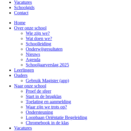
Vacatures
Schoolgids
Contact
Home
Over onze school
Wie zijn we?
Wat doen we?
Schoolleiding
Onderwijsresultaten
Nieuws
Agenda
Schooljaarverslag 2025
Leerlingen
Ouders
Gebruik Magister (app)
Naar onze school
Proef de sfeer
Start in de brugklas
Toelating en aanmelding
Waar zijn we trots op?
Ondersteuning
Loopbaan Oriëntatie Begeleiding
Chromebook in de klas
Vacatures