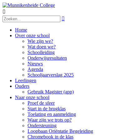


Home
Over onze school
Wie zijn we?
Wat doen we?
Schoolleiding
Onderwijsresultaten
Nieuws
Agenda
Schooljaarverslag 2025
Leerlingen
Ouders
Gebruik Magister (app)
Naar onze school
Proef de sfeer
Start in de brugklas
Toelating en aanmelding
Waar zijn we trots op?
Ondersteuning
Loopbaan Oriëntatie Begeleiding
Chromebook in de klas