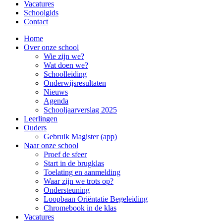
Vacatures
Schoolgids
Contact
Home
Over onze school
Wie zijn we?
Wat doen we?
Schoolleiding
Onderwijsresultaten
Nieuws
Agenda
Schooljaarverslag 2025
Leerlingen
Ouders
Gebruik Magister (app)
Naar onze school
Proef de sfeer
Start in de brugklas
Toelating en aanmelding
Waar zijn we trots op?
Ondersteuning
Loopbaan Oriëntatie Begeleiding
Chromebook in de klas
Vacatures