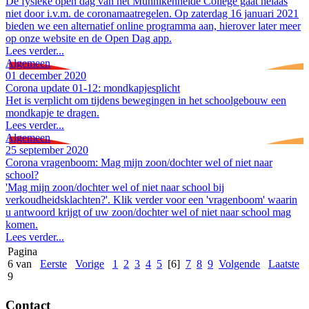
De fysieke open dag van het Munnikenheide College gaat helaas
niet door i.v.m. de coronamaatregelen. Op zaterdag 16 januari 2021
bieden we een alternatief online programma aan, hierover later meer
op onze website en de Open Dag app.
Lees verder...
Algemeen
01 december 2020
Corona update 01-12: mondkapjesplicht
Het is verplicht om tijdens bewegingen in het schoolgebouw een
mondkapje te dragen.
Lees verder...
Algemeen
25 september 2020
Corona vragenboom: Mag mijn zoon/dochter wel of niet naar
school?
'Mag mijn zoon/dochter wel of niet naar school bij
verkoudheidsklachten?'. Klik verder voor een 'vragenboom' waarin
u antwoord krijgt of uw zoon/dochter wel of niet naar school mag
komen.
Lees verder...
Pagina
6 van
Eerste
Vorige
1
2
3
4
5
[6]
7
8
9
Volgende
Laatste
9
Contact