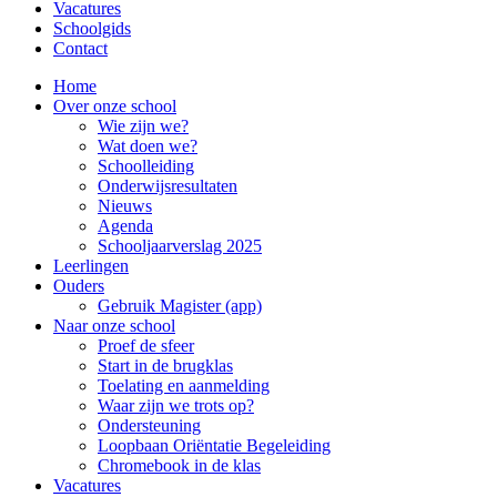
Vacatures
Schoolgids
Contact
Home
Over onze school
Wie zijn we?
Wat doen we?
Schoolleiding
Onderwijsresultaten
Nieuws
Agenda
Schooljaarverslag 2025
Leerlingen
Ouders
Gebruik Magister (app)
Naar onze school
Proef de sfeer
Start in de brugklas
Toelating en aanmelding
Waar zijn we trots op?
Ondersteuning
Loopbaan Oriëntatie Begeleiding
Chromebook in de klas
Vacatures