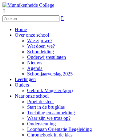


Home
Over onze school
Wie zijn we?
Wat doen we?
Schoolleiding
Onderwijsresultaten
Nieuws
Agenda
Schooljaarverslag 2025
Leerlingen
Ouders
Gebruik Magister (app)
Naar onze school
Proef de sfeer
Start in de brugklas
Toelating en aanmelding
Waar zijn we trots op?
Ondersteuning
Loopbaan Oriëntatie Begeleiding
Chromebook in de klas