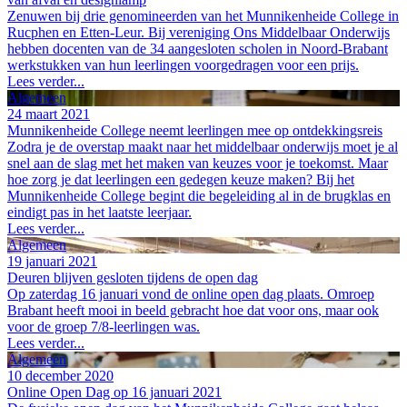
Zenuwen bij drie genomineerden van het Munnikenheide College in
Rucphen en Etten-Leur. Bij vereniging Ons Middelbaar Onderwijs
hebben docenten van de 34 aangesloten scholen in Noord-Brabant
werkstukken van hun leerlingen voorgedragen voor een prijs.
Lees verder...
Algemeen
24 maart 2021
Munnikenheide College neemt leerlingen mee op ontdekkingsreis
Zodra je de overstap maakt naar het middelbaar onderwijs moet je al
snel aan de slag met het maken van keuzes voor je toekomst. Maar
hoe zorg je dat leerlingen een gedegen keuze maken? Bij het
Munnikenheide College begint die begeleiding al in de brugklas en
eindigt pas in het laatste leerjaar.
Lees verder...
Algemeen
19 januari 2021
Deuren blijven gesloten tijdens de open dag
Op zaterdag 16 januari vond de online open dag plaats. Omroep
Brabant heeft mooi in beeld gebracht hoe dat voor ons, maar ook
voor de groep 7/8-leerlingen was.
Lees verder...
Algemeen
10 december 2020
Online Open Dag op 16 januari 2021