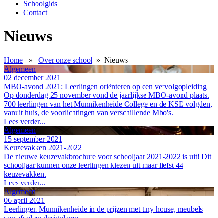
Schoolgids
Contact
Nieuws
Home
»
Over onze school
»
Nieuws
Algemeen
02 december 2021
MBO-avond 2021: Leerlingen oriënteren op een vervolgopleiding
Op donderdag 25 november vond de jaarlijkse MBO-avond plaats.
700 leerlingen van het Munnikenheide College en de KSE volgden,
vanuit huis, de voorlichtingen van verschillende Mbo's.
Lees verder...
Algemeen
15 september 2021
Keuzevakken 2021-2022
De nieuwe keuzevakbrochure voor schooljaar 2021-2022 is uit! Dit
schooljaar kunnen onze leerlingen kiezen uit maar liefst 44
keuzevakken.
Lees verder...
Algemeen
06 april 2021
Leerlingen Munnikenheide in de prijzen met tiny house, meubels
van afval en designlamp