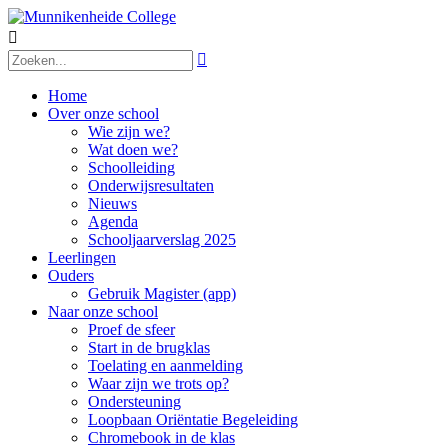


Home
Over onze school
Wie zijn we?
Wat doen we?
Schoolleiding
Onderwijsresultaten
Nieuws
Agenda
Schooljaarverslag 2025
Leerlingen
Ouders
Gebruik Magister (app)
Naar onze school
Proef de sfeer
Start in de brugklas
Toelating en aanmelding
Waar zijn we trots op?
Ondersteuning
Loopbaan Oriëntatie Begeleiding
Chromebook in de klas