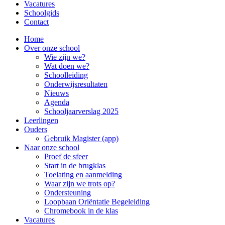
Vacatures
Schoolgids
Contact
Home
Over onze school
Wie zijn we?
Wat doen we?
Schoolleiding
Onderwijsresultaten
Nieuws
Agenda
Schooljaarverslag 2025
Leerlingen
Ouders
Gebruik Magister (app)
Naar onze school
Proef de sfeer
Start in de brugklas
Toelating en aanmelding
Waar zijn we trots op?
Ondersteuning
Loopbaan Oriëntatie Begeleiding
Chromebook in de klas
Vacatures