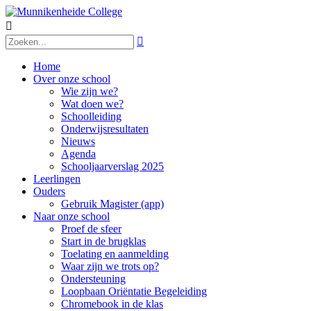


Home
Over onze school
Wie zijn we?
Wat doen we?
Schoolleiding
Onderwijsresultaten
Nieuws
Agenda
Schooljaarverslag 2025
Leerlingen
Ouders
Gebruik Magister (app)
Naar onze school
Proef de sfeer
Start in de brugklas
Toelating en aanmelding
Waar zijn we trots op?
Ondersteuning
Loopbaan Oriëntatie Begeleiding
Chromebook in de klas