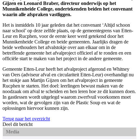
Gijzen en Leonard Braber, directeur onderwijs op het
Munnikenheide College, ondertekenden beiden het convenant
waarin alle afspraken vastliggen.
Het is inmiddels 10 jaar geleden dat het convenant ‘Altijd schoon
naar school’ op deze zelfde plaats, op de gemeentegrens van Etten-
Leur en Rucphen, voor de eerste keer werd getekend door het
Munnikenheide College en beide gemeenten. Jaarlijks dragen de
beide wethouders het afvalstokje over aan elkaar om in de
betreffende gemeente het afvalproject officieel af te ronden en een
officiële start te maken van het project in de andere gemeente.
Gemeente Etten-Leur heeft het afvalproject afgerond en Whitney
van Oers (adviseur afval en circulariteit Etten-Leur) overhandigt nu
het stokje aan Martijn Gijzen om het afvalproject in gemeente
Rucphen te starten. Het doel: leerlingen bewust maken van de
noodzaak om afval te scheiden en hen leren hoe ze dit kunnen doen.
In gastlessen wordt uitgelegd waarom zwerfvuil voorkomen moet
worden, wat de gevolgen zijn van de Plastic Soup en wat de
oplossingen hiervoor kunnen zijn.
Terug naar het overzicht
Deel dit bericht
Media