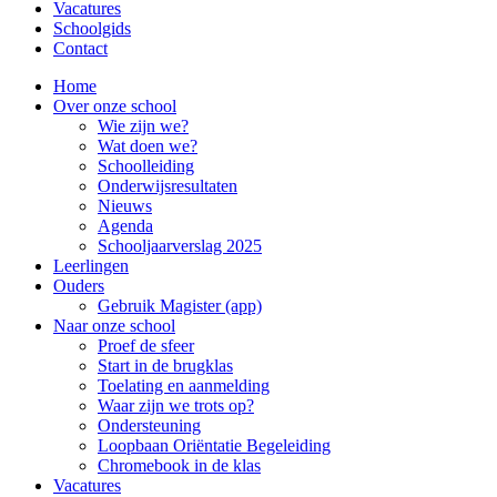
Vacatures
Schoolgids
Contact
Home
Over onze school
Wie zijn we?
Wat doen we?
Schoolleiding
Onderwijsresultaten
Nieuws
Agenda
Schooljaarverslag 2025
Leerlingen
Ouders
Gebruik Magister (app)
Naar onze school
Proef de sfeer
Start in de brugklas
Toelating en aanmelding
Waar zijn we trots op?
Ondersteuning
Loopbaan Oriëntatie Begeleiding
Chromebook in de klas
Vacatures